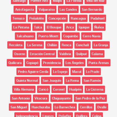
Santiago
Puente Alto
Maipú
La Florida
Viña del Mar
Antofagasta
Valparaíso
Las Condes
San Bernardo
Temuco
Peñalolén
Concepción
Rancagua
Pudahuel
La Pintana
Talca
El Bosque
Arica
Iquique
Ñuñoa
Talcahuano
Puerto Montt
Coquimbo
Cerro Navia
Recoleta
La Serena
Chillán
Renca
Conchalí
La Granja
Osorno
Estación Central
Valdivia
Quilpué
Calama
Quilicura
Copiapó
Providencia
Los Ángeles
Punta Arenas
Pedro Aguirre Cerda
Lo Espejo
Macul
Lo Prado
Quinta Normal
San Joaquín
La Reina
San Ramón
Villa Alemana
Curicó
Coronel
Hualpén
La Cisterna
San Antonio
Vitacura
Chiguayante
San Pedro de la Paz
San Miguel
Huechuraba
Lo Barnechea
Cerrillos
Ovalle
Independencia
Linares
Peñaflor
Quillota
Colina